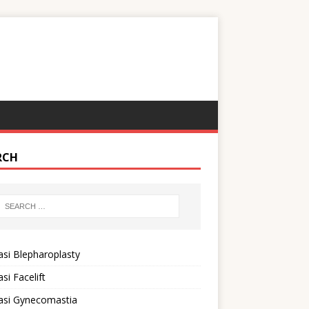
RCH
si Blepharoplasty
si Facelift
asi Gynecomastia