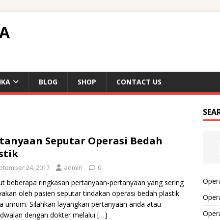
TA
IKA
BLOG
SHOP
CONTACT US
SEA
tanyaan Seputar Operasi Bedah
stik
ptember 24, 2017
admin
0
Opera
ut beberapa ringkasan pertanyaan-pertanyaan yang sering
yakan oleh pasien seputar tindakan operasi bedah plastik
Opera
a umum. Silahkan layangkan pertanyaan anda atau
Oper
dwalan dengan dokter melalui
[…]