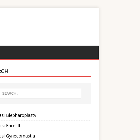
RCH
si Blepharoplasty
si Facelift
asi Gynecomastia