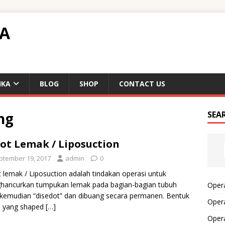
TA
IKA
BLOG
SHOP
CONTACT US
ng
SEA
ot Lemak / Liposuction
ptember 19, 2017
admin
0
 lemak / Liposuction adalah tindakan operasi untuk
hancurkan tumpukan lemak pada bagian-bagian tubuh
Opera
kemudian “disedot” dan dibuang secara permanen. Bentuk
Opera
h yang shaped
[…]
Oper