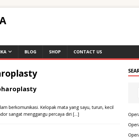
TA
IKA
BLOG
SHOP
CONTACT US
aroplasty
SEA
pharoplasty
lam berkomunikasi. Kelopak mata yang sayu, turun, kecil
kendor sangat menggangu percaya diri
[…]
Opera
Opera
Oper