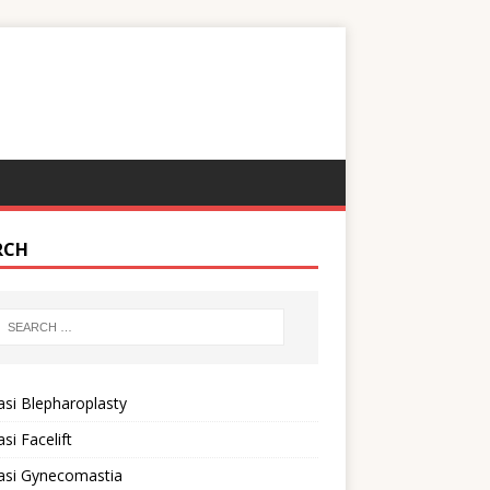
RCH
si Blepharoplasty
si Facelift
asi Gynecomastia