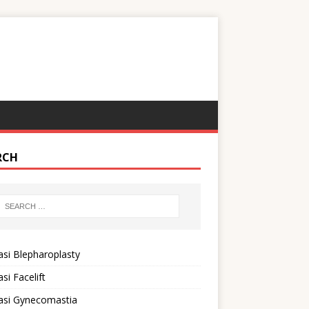
RCH
si Blepharoplasty
si Facelift
asi Gynecomastia