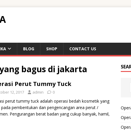
TA
IKA
BLOG
SHOP
CONTACT US
yang bagus di jakarta
SEA
rasi Perut Tummy Tuck
tober 12, 2017
admin
0
si perut tummy tuck adalah operasi bedah kosmetik yang
 pada pembentukan dan pengencangan area perut /
Opera
en. Pengurangan berat badan yang cukup banyak, hamil,
Opera
Oper