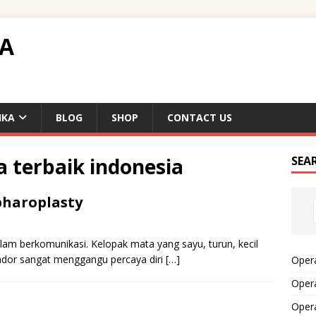
TA
IKA
BLOG
SHOP
CONTACT US
 terbaik indonesia
SEA
pharoplasty
lam berkomunikasi. Kelopak mata yang sayu, turun, kecil
kendor sangat menggangu percaya diri
[…]
Opera
Opera
Oper