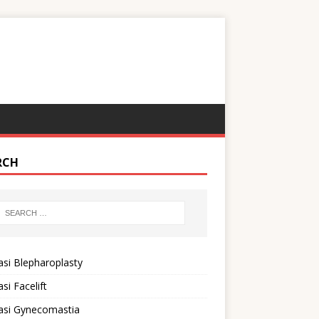
RCH
si Blepharoplasty
si Facelift
asi Gynecomastia