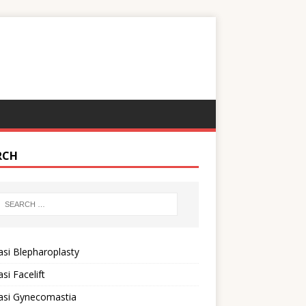
RCH
si Blepharoplasty
si Facelift
asi Gynecomastia