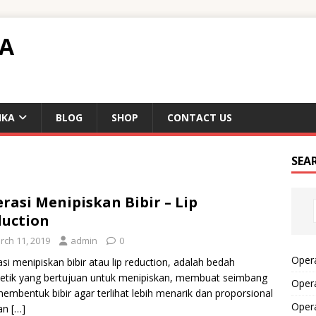
TA
IKA
BLOG
SHOP
CONTACT US
SEA
rasi Menipiskan Bibir – Lip
uction
rch 11, 2019
admin
0
Opera
si menipiskan bibir atau lip reduction, adalah bedah
tik yang bertujuan untuk menipiskan, membuat seimbang
Opera
embentuk bibir agar terlihat lebih menarik dan proporsional
Oper
an
[…]