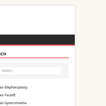
RCH
si Blepharoplasty
si Facelift
asi Gynecomastia