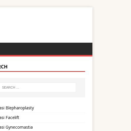
RCH
si Blepharoplasty
si Facelift
asi Gynecomastia