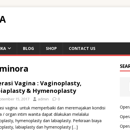
TA
IKA
BLOG
SHOP
CONTACT US
 minora
SEA
rasi Vagina : Vaginoplasty,
iaplasty & Hymenoplasty
ptember 15, 2017
admin
0
Opera
si vagina untuk memperbaiki dan meremajakan kondisi
a / organ intim wanita dapat dilakukan melalalui
Opera
oplasty, hymenoplasty dan labiaplasty. Perkiraan biaya
Oper
oplasty, labiaplasty dan hymenoplasty
[…]