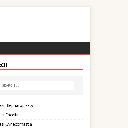
RCH
si Blepharoplasty
si Facelift
asi Gynecomastia