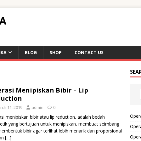
TA
IKA
BLOG
SHOP
CONTACT US
SEA
rasi Menipiskan Bibir – Lip
uction
rch 11, 2019
admin
0
Opera
si menipiskan bibir atau lip reduction, adalah bedah
tik yang bertujuan untuk menipiskan, membuat seimbang
Opera
embentuk bibir agar terlihat lebih menarik dan proporsional
Oper
an
[…]