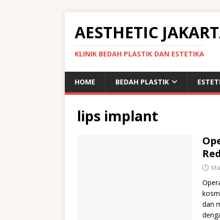
AESTHETIC JAKAR
KLINIK BEDAH PLASTIK DAN ESTETIKA
HOME
BEDAH PLASTIK
ESTET
lips implant
Ope
Red
Ma
Opera
kosme
dan m
deng