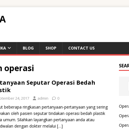
TA
IKA
BLOG
SHOP
CONTACT US
n operasi
SEA
tanyaan Seputar Operasi Bedah
stik
ptember 24, 2017
admin
0
Opera
ut beberapa ringkasan pertanyaan-pertanyaan yang sering
yakan oleh pasien seputar tindakan operasi bedah plastik
Opera
a umum. Silahkan layangkan pertanyaan anda atau
Oper
dwalan dengan dokter melalui
[…]