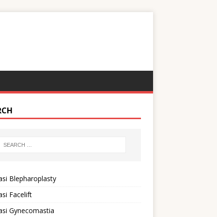
RCH
si Blepharoplasty
si Facelift
asi Gynecomastia