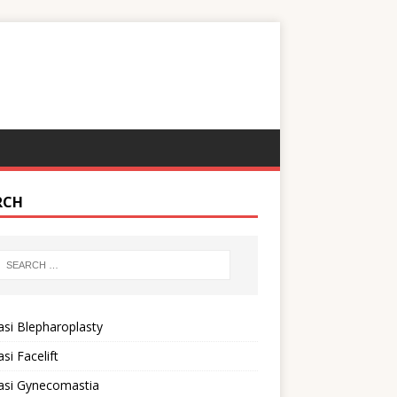
RCH
si Blepharoplasty
si Facelift
asi Gynecomastia