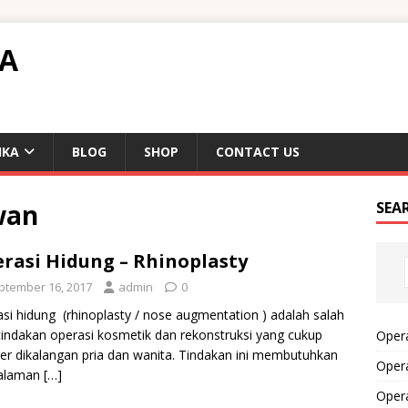
TA
IKA
BLOG
SHOP
CONTACT US
wan
SEA
rasi Hidung – Rhinoplasty
ptember 16, 2017
admin
0
si hidung (rhinoplasty / nose augmentation ) adalah salah
tindakan operasi kosmetik dan rekonstruksi yang cukup
Opera
er dikalangan pria dan wanita. Tindakan ini membutuhkan
Opera
alaman
[…]
Oper