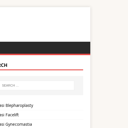
RCH
si Blepharoplasty
si Facelift
asi Gynecomastia