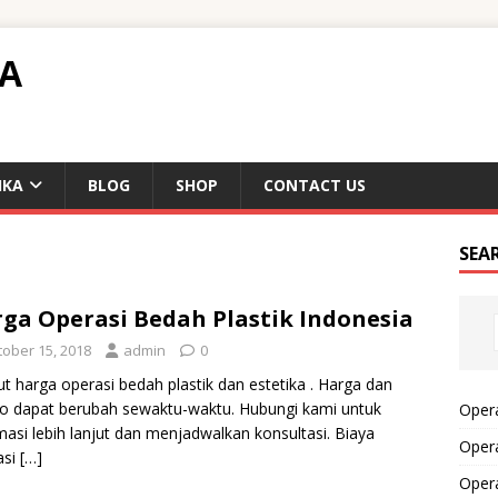
TA
IKA
BLOG
SHOP
CONTACT US
SEA
ga Operasi Bedah Plastik Indonesia
tober 15, 2018
admin
0
ut harga operasi bedah plastik dan estetika . Harga dan
 dapat berubah sewaktu-waktu. Hubungi kami untuk
Opera
masi lebih lanjut dan menjadwalkan konsultasi. Biaya
Opera
asi
[…]
Oper