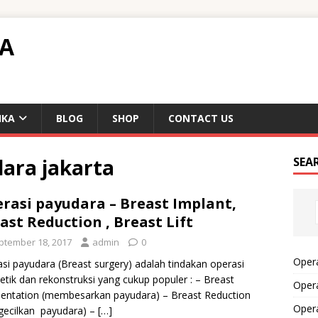
TA
IKA
BLOG
SHOP
CONTACT US
dara jakarta
SEA
rasi payudara – Breast Implant,
ast Reduction , Breast Lift
ptember 18, 2017
admin
0
Opera
si payudara (Breast surgery) adalah tindakan operasi
tik dan rekonstruksi yang cukup populer : – Breast
Opera
entation (membesarkan payudara) – Breast Reduction
Oper
gecilkan payudara) –
[…]