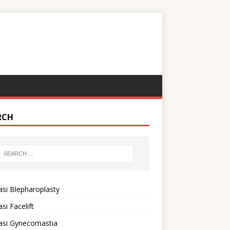
RCH
si Blepharoplasty
si Facelift
asi Gynecomastia