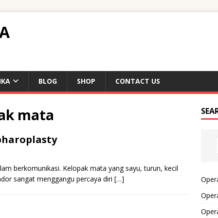
TA
IKA
BLOG
SHOP
CONTACT US
pak mata
SEA
pharoplasty
lam berkomunikasi. Kelopak mata yang sayu, turun, kecil
kendor sangat menggangu percaya diri
[…]
Opera
Opera
Oper