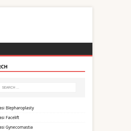
RCH
si Blepharoplasty
si Facelift
asi Gynecomastia