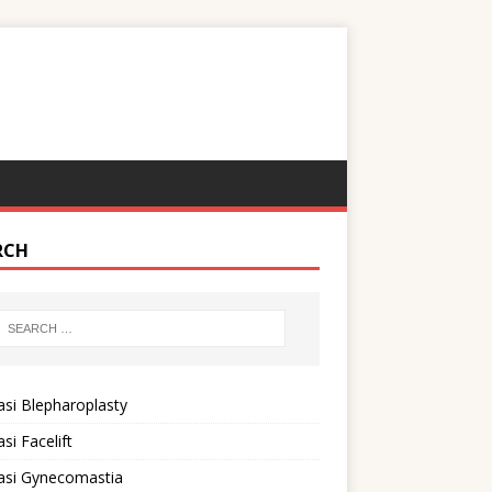
RCH
si Blepharoplasty
si Facelift
asi Gynecomastia