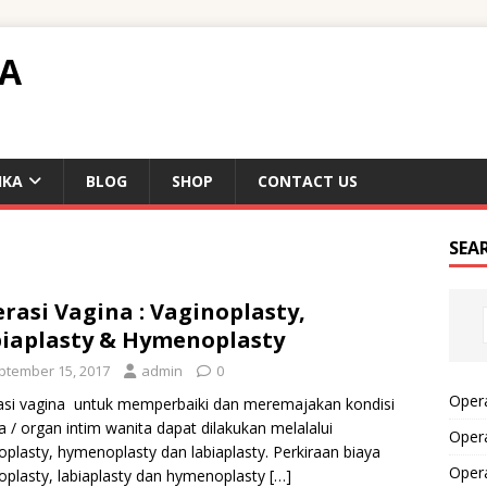
TA
IKA
BLOG
SHOP
CONTACT US
SEA
rasi Vagina : Vaginoplasty,
iaplasty & Hymenoplasty
ptember 15, 2017
admin
0
Opera
si vagina untuk memperbaiki dan meremajakan kondisi
a / organ intim wanita dapat dilakukan melalalui
Opera
oplasty, hymenoplasty dan labiaplasty. Perkiraan biaya
Oper
oplasty, labiaplasty dan hymenoplasty
[…]