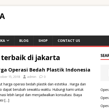
TA
IKA
BLOG
SHOP
CONTACT US
 terbaik di jakarta
SEA
ga Operasi Bedah Plastik Indonesia
tober 15, 2018
admin
0
ut harga operasi bedah plastik dan estetika . Harga dan
 dapat berubah sewaktu-waktu. Hubungi kami untuk
Opera
masi lebih lanjut dan menjadwalkan konsultasi. Biaya
Opera
asi
[…]
Oper