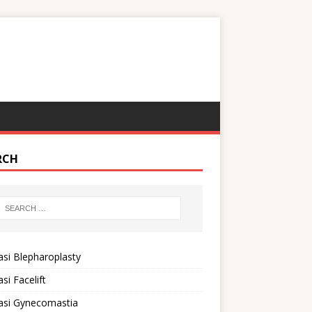
RCH
si Blepharoplasty
si Facelift
asi Gynecomastia