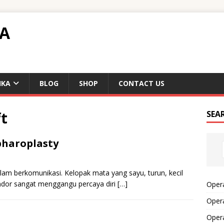
TA
IKA
BLOG
SHOP
CONTACT US
ft
SEA
pharoplasty
lam berkomunikasi. Kelopak mata yang sayu, turun, kecil
kendor sangat menggangu percaya diri
[…]
Opera
Opera
Oper