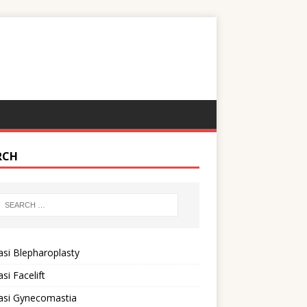
RCH
si Blepharoplasty
si Facelift
asi Gynecomastia