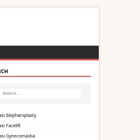
RCH
si Blepharoplasty
si Facelift
asi Gynecomastia