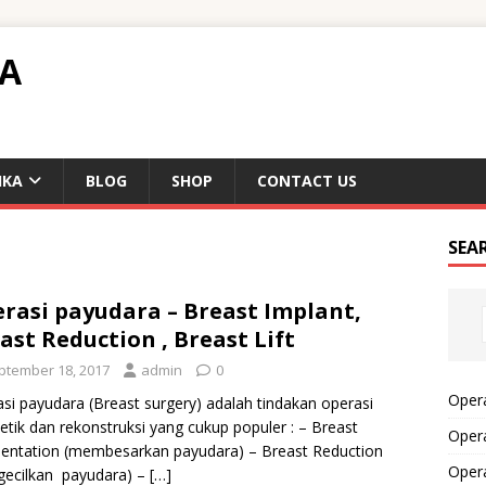
TA
IKA
BLOG
SHOP
CONTACT US
SEA
rasi payudara – Breast Implant,
ast Reduction , Breast Lift
ptember 18, 2017
admin
0
Opera
si payudara (Breast surgery) adalah tindakan operasi
tik dan rekonstruksi yang cukup populer : – Breast
Opera
entation (membesarkan payudara) – Breast Reduction
Oper
gecilkan payudara) –
[…]